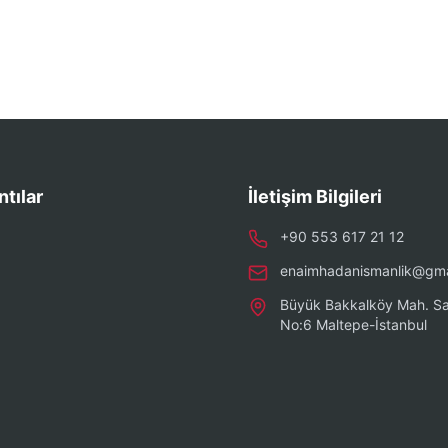
ntılar
İletişim Bilgileri
+90 553 617 21 12
enaimhadanismanlik@gma
Büyük Bakkalköy Mah. Sa
No:6 Maltepe-İstanbul