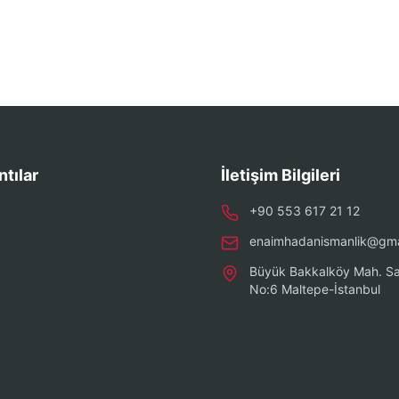
ntılar
İletişim Bilgileri
+90 553 617 21 12
enaimhadanismanlik@gma
Büyük Bakkalköy Mah. Sa
No:6 Maltepe-İstanbul