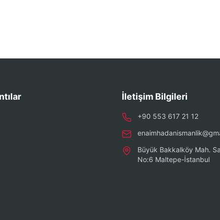
ntılar
İletişim Bilgileri
+90 553 617 21 12
enaimhadanismanlik@gma
Büyük Bakkalköy Mah. Sa
No:6 Maltepe-İstanbul