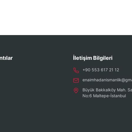
ntılar
İletişim Bilgileri
+90 553 617 21 12
enaimhadanismanlik@gma
Büyük Bakkalköy Mah. Sa
No:6 Maltepe-İstanbul